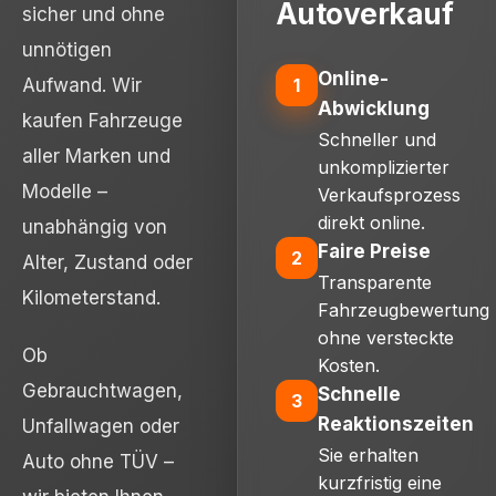
Autoverkauf
sicher und ohne
unnötigen
Online-
1
Aufwand. Wir
Abwicklung
kaufen Fahrzeuge
Schneller und
aller Marken und
unkomplizierter
Modelle –
Verkaufsprozess
direkt online.
unabhängig von
Faire Preise
2
Alter, Zustand oder
Transparente
Kilometerstand.
Fahrzeugbewertung
ohne versteckte
Ob
Kosten.
Gebrauchtwagen,
Schnelle
3
Reaktionszeiten
Unfallwagen oder
Sie erhalten
Auto ohne TÜV –
kurzfristig eine