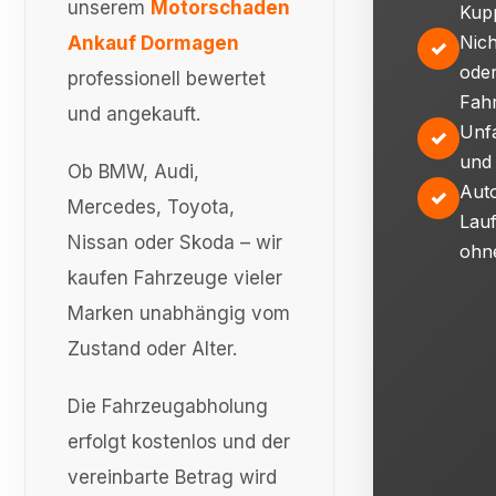
unserem
Motorschaden
Kup
Nich
Ankauf Dormagen
✓
ode
professionell bewertet
Fah
und angekauft.
Unf
✓
und
Ob BMW, Audi,
Auto
✓
Mercedes, Toyota,
Lauf
Nissan oder Skoda – wir
ohn
kaufen Fahrzeuge vieler
Marken unabhängig vom
Zustand oder Alter.
Die Fahrzeugabholung
erfolgt kostenlos und der
vereinbarte Betrag wird