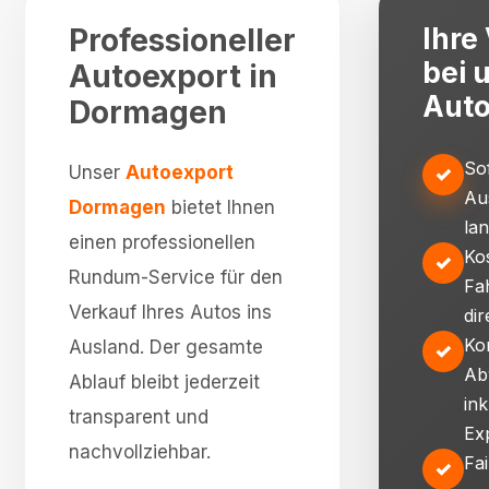
Professioneller
Ihre 
bei 
Autoexport in
Auto
Dormagen
So
Unser
Autoexport
✓
Au
Dormagen
bietet Ihnen
la
einen professionellen
Ko
✓
Rundum-Service für den
Fa
Verkauf Ihres Autos ins
dir
Ko
Ausland. Der gesamte
✓
Ab
Ablauf bleibt jederzeit
ink
transparent und
Ex
nachvollziehbar.
Fa
✓