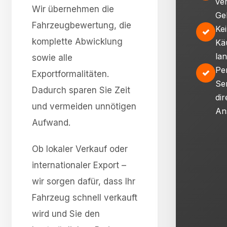
ve
Wir übernehmen die
Ge
Fahrzeugbewertung, die
Ke
✓
komplette Abwicklung
Kä
la
sowie alle
Pe
✓
Exportformalitäten.
Se
Dadurch sparen Sie Zeit
dir
und vermeiden unnötigen
An
Aufwand.
Ob lokaler Verkauf oder
internationaler Export –
wir sorgen dafür, dass Ihr
Fahrzeug schnell verkauft
wird und Sie den