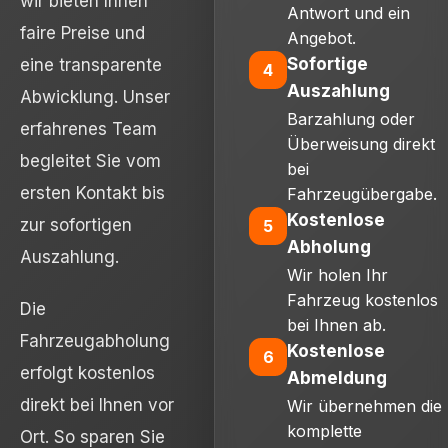
wir bieten Ihnen
Antwort und ein
faire Preise und
Angebot.
Sofortige
eine transparente
4
Auszahlung
Abwicklung. Unser
Barzahlung oder
erfahrenes Team
Überweisung direkt
begleitet Sie vom
bei
ersten Kontakt bis
Fahrzeugübergabe.
Kostenlose
zur sofortigen
5
Abholung
Auszahlung.
Wir holen Ihr
Fahrzeug kostenlos
Die
bei Ihnen ab.
Fahrzeugabholung
Kostenlose
6
erfolgt kostenlos
Abmeldung
direkt bei Ihnen vor
Wir übernehmen die
komplette
Ort. So sparen Sie