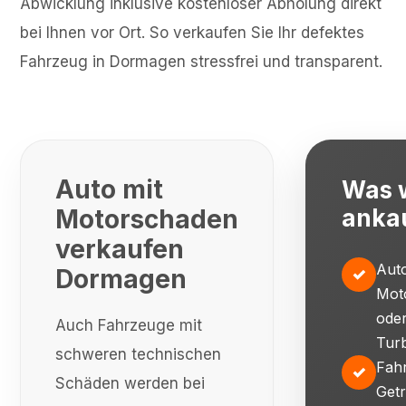
Abwicklung inklusive kostenloser Abholung direkt
bei Ihnen vor Ort. So verkaufen Sie Ihr defektes
Fahrzeug in Dormagen stressfrei und transparent.
Auto mit
Was 
Motorschaden
anka
verkaufen
Auto
Dormagen
✓
Mot
ode
Auch Fahrzeuge mit
Tur
schweren technischen
Fah
✓
Schäden werden bei
Getr